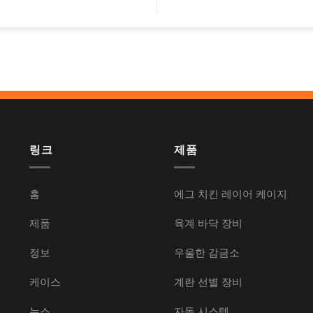
링크
제품
홈
에그 치킨 레이어 케이지
제품
육계 바닥 장비
정보
우울한 감금소
케이스
계란 선별 장비
뉴스
자동 시스템