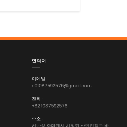
연락처
이메일 :
c01087592576@gmail.com
전화 :
+82 1087592576
주소 :
허난성 주마뎬시 시핑현 산업집적구 바