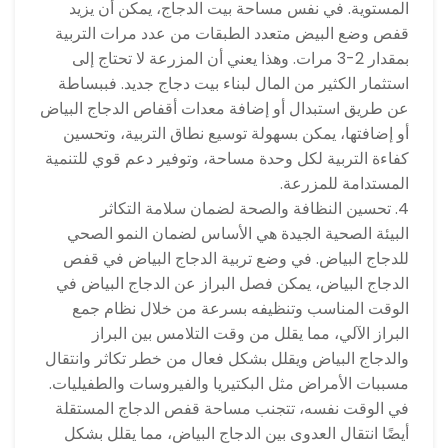
المستوية. في نفس مساحة بيت الدجاج، يمكن أن يزيد
قفص وضع البيض متعدد الطبقات من عدد مرات التربية
بمقدار 2-3 مرات. وهذا يعني أن المزرعة لا تحتاج إلى
استثمار الكثير من المال لبناء بيت دجاج جديد. فببساطة
عن طريق استبدال أو إضافة معدات أقفاص الدجاج البياض
أو إضافتها، يمكن بسهولة توسيع نطاق التربية، وتحسين
كفاءة التربية لكل وحدة مساحة، وتوفير دعم قوي للتنمية
المستدامة للمزرعة.
4. تحسين النظافة والصحة لضمان سلامة التكاثر
البيئة الصحية الجيدة هي الأساس لضمان النمو الصحي
للدجاج البياض. في وضع تربية الدجاج البياض في قفص
الدجاج البياض، يمكن فصل البراز عن الدجاج البياض في
الوقت المناسب وتنظيفه بسرعة من خلال نظام جمع
البراز الآلي، مما يقلل من وقت التلامس بين البراز
والدجاج البياض ويقلل بشكل فعال من خطر تكاثر وانتقال
مسببات الأمراض مثل البكتيريا والفيروسات والطفيليات.
في الوقت نفسه، تتجنب مساحة قفص الدجاج المستقلة
أيضًا انتقال العدوى بين الدجاج البياض، مما يقلل بشكل