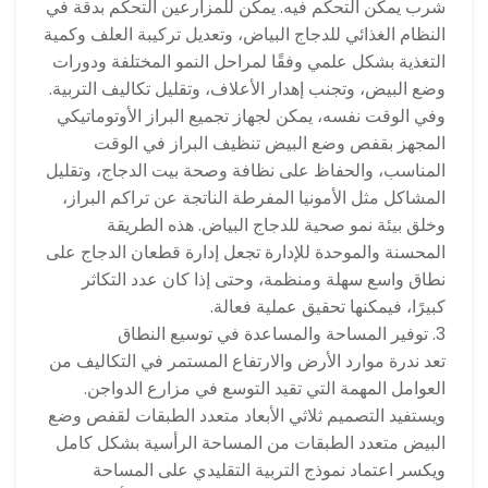
شرب يمكن التحكم فيه. يمكن للمزارعين التحكم بدقة في
النظام الغذائي للدجاج البياض، وتعديل تركيبة العلف وكمية
التغذية بشكل علمي وفقًا لمراحل النمو المختلفة ودورات
وضع البيض، وتجنب إهدار الأعلاف، وتقليل تكاليف التربية.
وفي الوقت نفسه، يمكن لجهاز تجميع البراز الأوتوماتيكي
المجهز بقفص وضع البيض تنظيف البراز في الوقت
المناسب، والحفاظ على نظافة وصحة بيت الدجاج، وتقليل
المشاكل مثل الأمونيا المفرطة الناتجة عن تراكم البراز،
وخلق بيئة نمو صحية للدجاج البياض. هذه الطريقة
المحسنة والموحدة للإدارة تجعل إدارة قطعان الدجاج على
نطاق واسع سهلة ومنظمة، وحتى إذا كان عدد التكاثر
كبيرًا، فيمكنها تحقيق عملية فعالة.
3. توفير المساحة والمساعدة في توسيع النطاق
تعد ندرة موارد الأرض والارتفاع المستمر في التكاليف من
العوامل المهمة التي تقيد التوسع في مزارع الدواجن.
ويستفيد التصميم ثلاثي الأبعاد متعدد الطبقات لقفص وضع
البيض متعدد الطبقات من المساحة الرأسية بشكل كامل
ويكسر اعتماد نموذج التربية التقليدي على المساحة