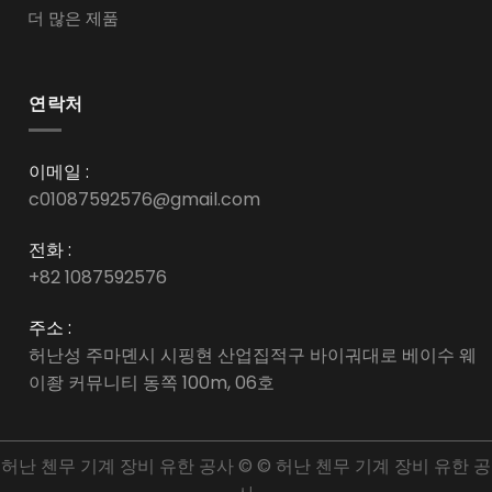
더 많은 제품
연락처
이메일 :
c01087592576@gmail.com
전화 :
+82 1087592576
주소 :
허난성 주마뎬시 시핑현 산업집적구 바이궈대로 베이수 웨
이좡 커뮤니티 동쪽 100m, 06호
허난 첸무 기계 장비 유한 공사 © © 허난 첸무 기계 장비 유한 공