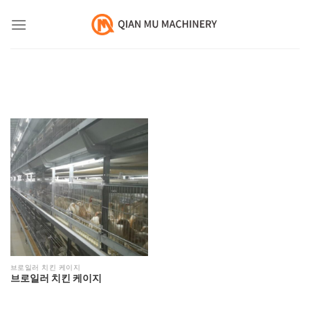
콘
텐
츠
로
건
너
뛰
기
브로일러 치킨 케이지
브로일러 치킨 케이지