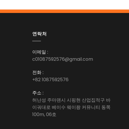
연락처
이메일 :
c01087592576@gmail.com
전화 :
+82 1087592576
주소 :
허난성 주마뎬시 시핑현 산업집적구 바
이궈대로 베이수 웨이좡 커뮤니티 동쪽
100m, 06호