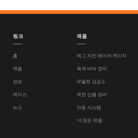
링크
제품
홈
에그 치킨 레이어 케이지
제품
육계 바닥 장비
정보
우울한 감금소
케이스
계란 선별 장비
뉴스
자동 시스템
더 많은 제품