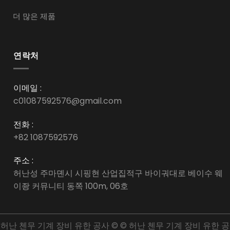
더 많은 제품
연락처
이메일 :
c01087592576@gmail.com
전화 :
+82 1087592576
주소 :
허난성 주마뎬시 시핑현 산업집적구 바이궈대로 베이수 웨
이좡 커뮤니티 동쪽 100m, 06호
허난 첸무 기계 장비 유한 공사 © © 허난 첸무 기계 장비 유한 공