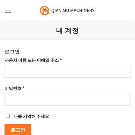
콘
텐
츠
로
내 계정
건
너
뛰
로그인
기
필
사용자 이름 또는 이메일 주소
*
수
필
비밀번호
*
수
나를 기억해 주세요
로그인