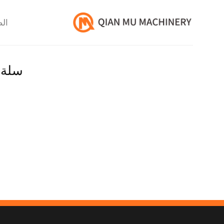
خطي
لمحتوى
الص
سلة 