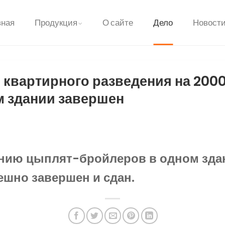
вная
Продукция
О сайте
Дело
Новост
 квартирного разведения на 200
м здании завершен
нию цыплят-бройлеров в одном зд
ешно завершен и сдан.