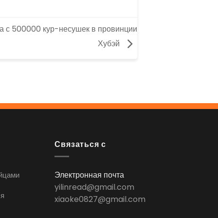
а с 500000 кур-несушек в провинции
Хубэй
Связаться с
Электронная почта
яйцами
yilinread@gmail.com
ля
xiaoke0827@gmail.com