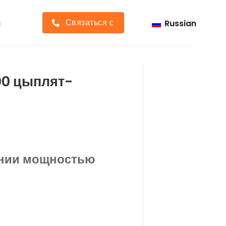
Связаться с
и
Russian
00 цыплят-
ании мощностью