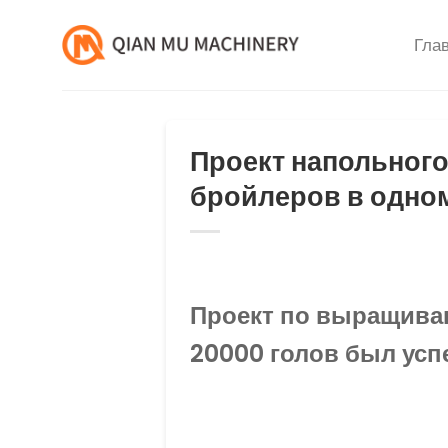
Перейти
к
Гла
содержанию
Проект напольного
бройлеров в одно
Проект по выращива
20000 голов был усп