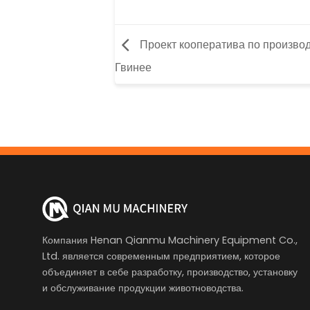
Проект кооператива по производ
Гвинее
Компания Henan Qianmu Machinery Equipment Co.,
Ltd. является современным предприятием, которое
объединяет в себе разработку, производство, установку
и обслуживание продукции животноводства.