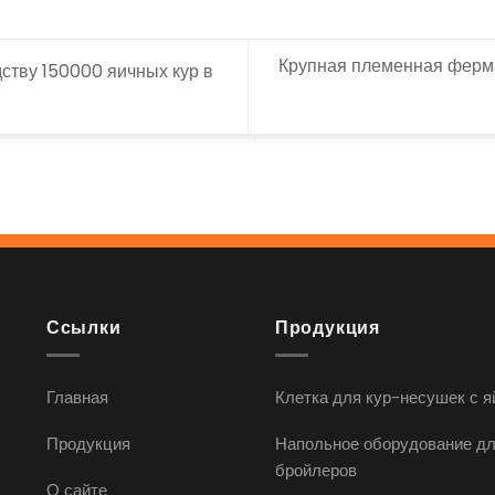
Крупная племенная ферм
ству 150000 яичных кур в
Ссылки
Продукция
Главная
Клетка для кур-несушек с 
Продукция
Напольное оборудование д
бройлеров
О сайте