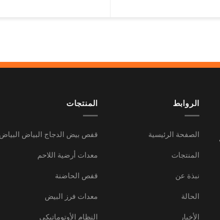
الروابط
المنتجات
الصفحة الرئيسية
قفص بيض الدجاج البياض البياض
المنتجات
معدات أرضية اللاحم
نبذة عن
قفص الحاضنة
الحالة
معدات فرز البيض
الأخبار
النظام الأوتوماتيكي