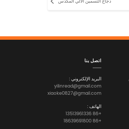
دجاج التسمين الآلي المكدس
اتصل بنا
البريد الإلكتروني :
yilinread@gmail.com
xiaoke0827@gmail.com
الهاتف :
+86 13513961336
+86 18639691800